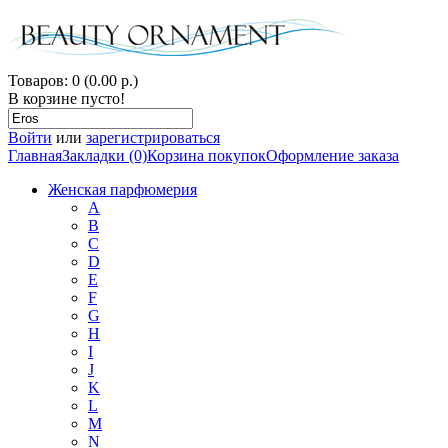
Товаров: 0 (0.00 р.)
В корзине пусто!
Войти
или
зарегистрироваться
Главная
Закладки (0)
Корзина покупок
Оформление заказа
Женская парфюмерия
A
B
C
D
E
F
G
H
I
J
K
L
M
N