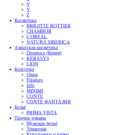
V
Y
Z
Косметика
BRIGITTE BOTTIER
CHAMBOR
L'OREAL
NATURA SIBERICA
Азиатская косметика
Deoproce (Корея)
KERASYS
LION
Колготки
Omsa
Filodoro
SiSi
MINIMI
CONTE
CONTE ФАНТАЗИЯ
Бельё
PRIMA VISTA
Прочие товары
Мужское бельё
Трикотаж
Купальники и парео