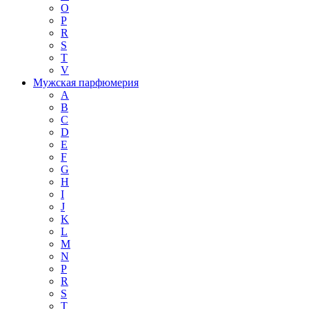
O
P
R
S
T
V
Мужская парфюмерия
A
B
C
D
E
F
G
H
I
J
K
L
M
N
P
R
S
T