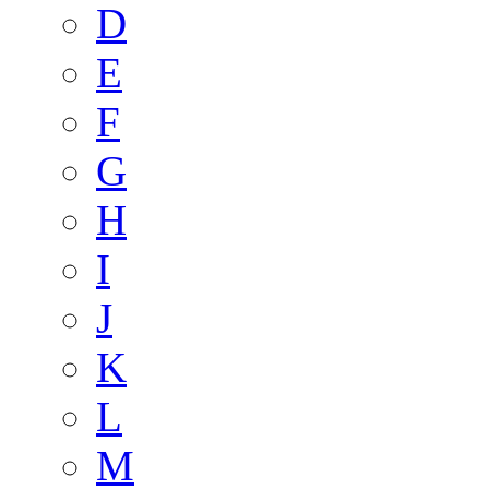
D
E
F
G
H
I
J
K
L
M