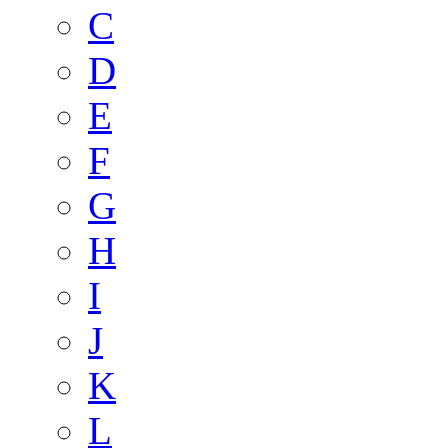
C
D
E
F
G
H
I
J
K
L