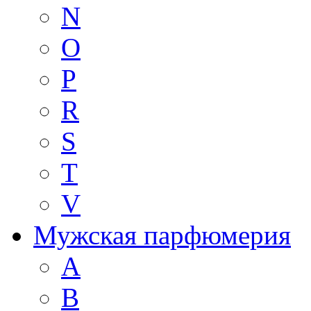
N
O
P
R
S
T
V
Мужская парфюмерия
A
B