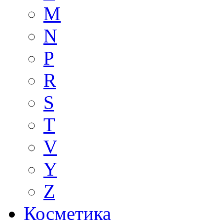
M
N
P
R
S
T
V
Y
Z
Косметика