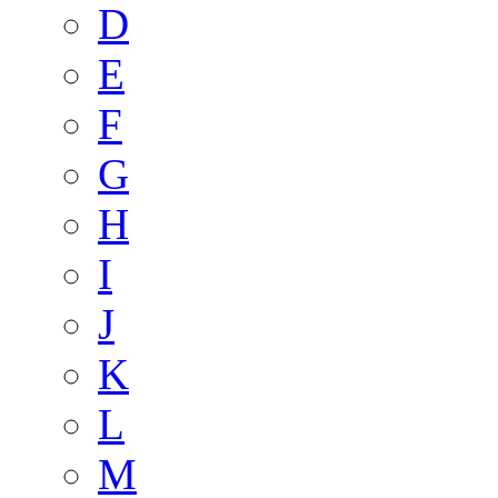
D
E
F
G
H
I
J
K
L
M