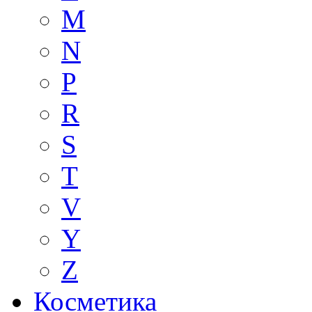
M
N
P
R
S
T
V
Y
Z
Косметика