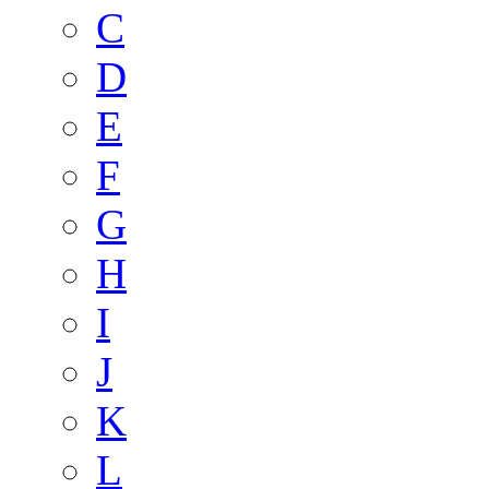
C
D
E
F
G
H
I
J
K
L