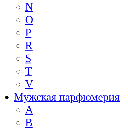
N
O
P
R
S
T
V
Мужская парфюмерия
A
B