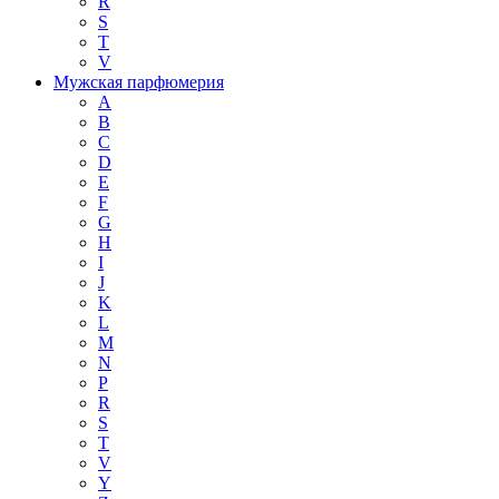
R
S
T
V
Мужская парфюмерия
A
B
C
D
E
F
G
H
I
J
K
L
M
N
P
R
S
T
V
Y