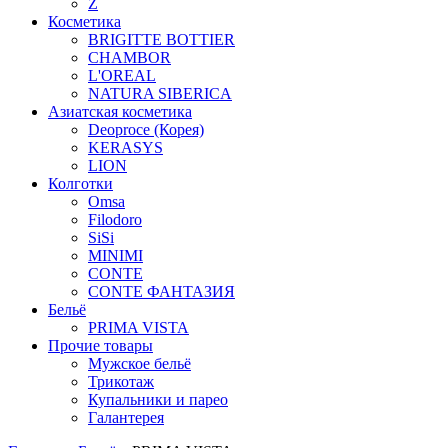
Z
Косметика
BRIGITTE BOTTIER
CHAMBOR
L'OREAL
NATURA SIBERICA
Азиатская косметика
Deoproce (Корея)
KERASYS
LION
Колготки
Omsa
Filodoro
SiSi
MINIMI
CONTE
CONTE ФАНТАЗИЯ
Бельё
PRIMA VISTA
Прочие товары
Мужское бельё
Трикотаж
Купальники и парео
Галантерея