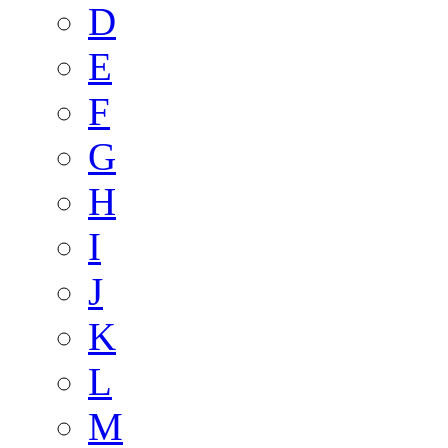
D
E
F
G
H
I
J
K
L
M