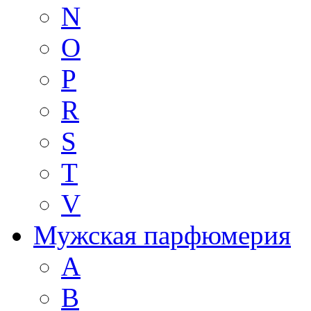
N
O
P
R
S
T
V
Мужская парфюмерия
A
B