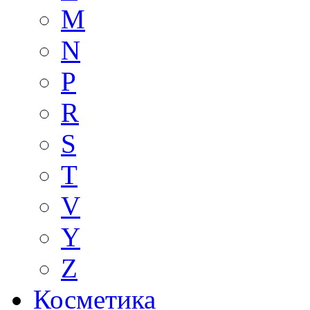
M
N
P
R
S
T
V
Y
Z
Косметика