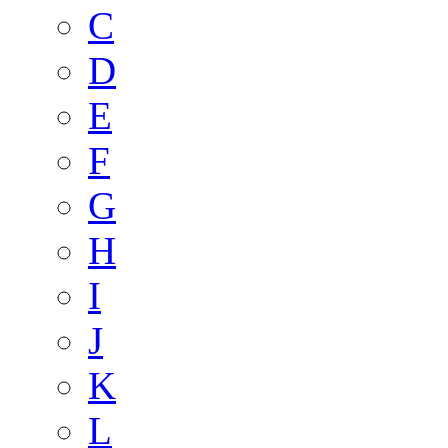
C
D
E
F
G
H
I
J
K
L