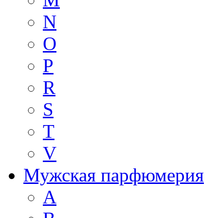
N
O
P
R
S
T
V
Мужская парфюмерия
A