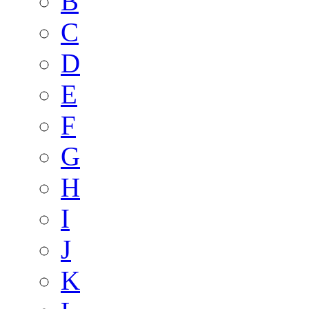
B
C
D
E
F
G
H
I
J
K