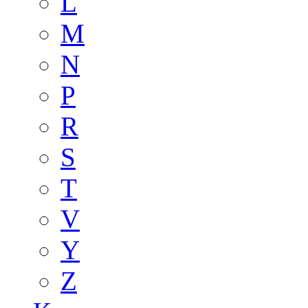
L
M
N
P
R
S
T
V
Y
Z