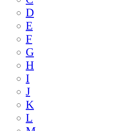
D
E
F
G
H
I
J
K
L
M