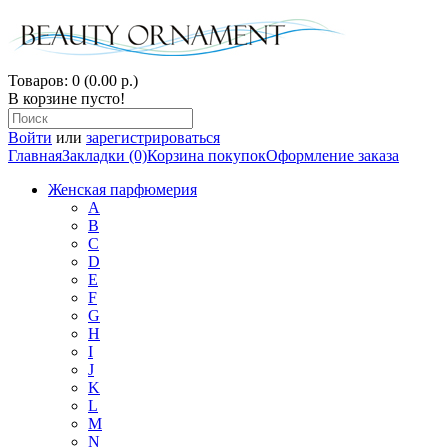
Товаров: 0 (0.00 р.)
В корзине пусто!
Войти
или
зарегистрироваться
Главная
Закладки (0)
Корзина покупок
Оформление заказа
Женская парфюмерия
A
B
C
D
E
F
G
H
I
J
K
L
M
N