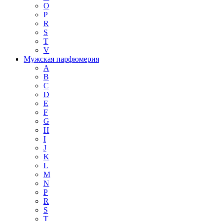
O
P
R
S
T
V
Мужская парфюмерия
A
B
C
D
E
F
G
H
I
J
K
L
M
N
P
R
S
T