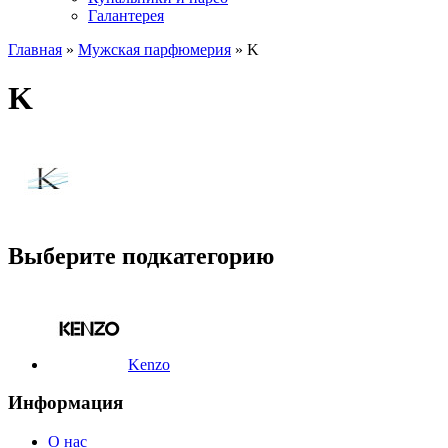
Галантерея
Главная
»
Мужская парфюмерия
» K
K
Выберите подкатегорию
Kenzo
Информация
О нас