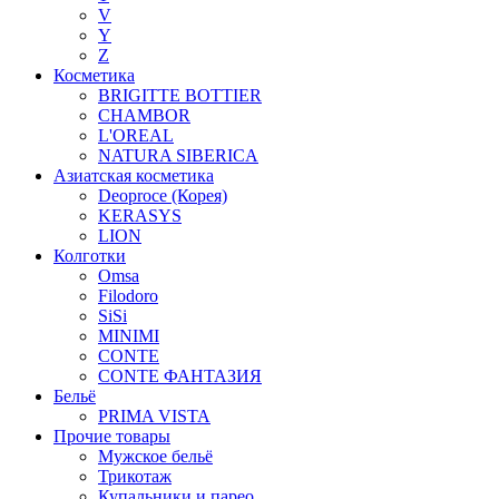
V
Y
Z
Косметика
BRIGITTE BOTTIER
CHAMBOR
L'OREAL
NATURA SIBERICA
Азиатская косметика
Deoproce (Корея)
KERASYS
LION
Колготки
Omsa
Filodoro
SiSi
MINIMI
CONTE
CONTE ФАНТАЗИЯ
Бельё
PRIMA VISTA
Прочие товары
Мужское бельё
Трикотаж
Купальники и парео