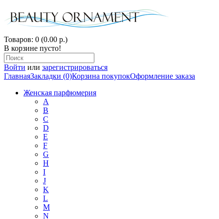
Товаров: 0 (0.00 р.)
В корзине пусто!
Войти
или
зарегистрироваться
Главная
Закладки (0)
Корзина покупок
Оформление заказа
Женская парфюмерия
A
B
C
D
E
F
G
H
I
J
K
L
M
N