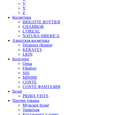
V
Y
Z
Косметика
BRIGITTE BOTTIER
CHAMBOR
L'OREAL
NATURA SIBERICA
Азиатская косметика
Deoproce (Корея)
KERASYS
LION
Колготки
Omsa
Filodoro
SiSi
MINIMI
CONTE
CONTE ФАНТАЗИЯ
Бельё
PRIMA VISTA
Прочие товары
Мужское бельё
Трикотаж
Купальники и парео