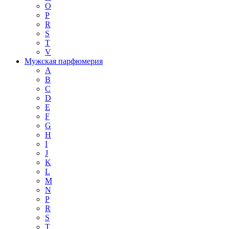
O
P
R
S
T
V
Мужская парфюмерия
A
B
C
D
E
F
G
H
I
J
K
L
M
N
P
R
S
T