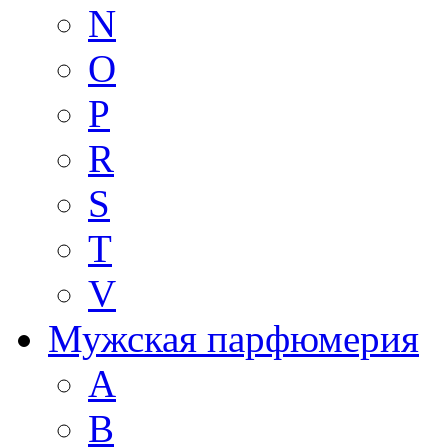
N
O
P
R
S
T
V
Мужская парфюмерия
A
B