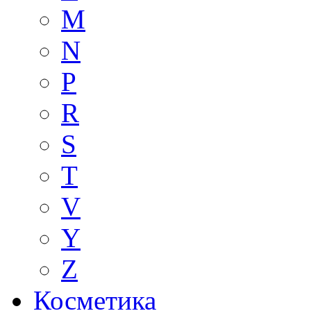
M
N
P
R
S
T
V
Y
Z
Косметика