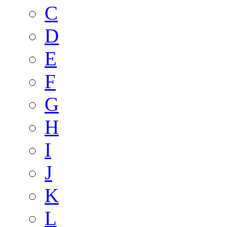
C
D
E
F
G
H
I
J
K
L