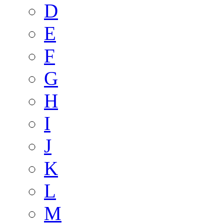
D
E
F
G
H
I
J
K
L
M