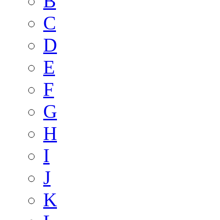
B
C
D
E
F
G
H
I
J
K