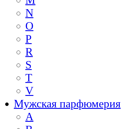
N
O
P
R
S
T
V
Мужская парфюмерия
A