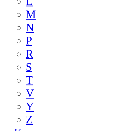
L
M
N
P
R
S
T
V
Y
Z