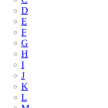
D
E
F
G
H
I
J
K
L
M