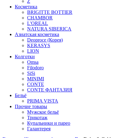
Z
Косметика
BRIGITTE BOTTIER
CHAMBOR
L'OREAL
NATURA SIBERICA
Азиатская косметика
Deoproce (Корея)
KERASYS
LION
Колготки
Omsa
Filodoro
SiSi
MINIMI
CONTE
CONTE ФАНТАЗИЯ
Бельё
PRIMA VISTA
Прочие товары
Мужское бельё
Трикотаж
Купальники и парео
Галантерея