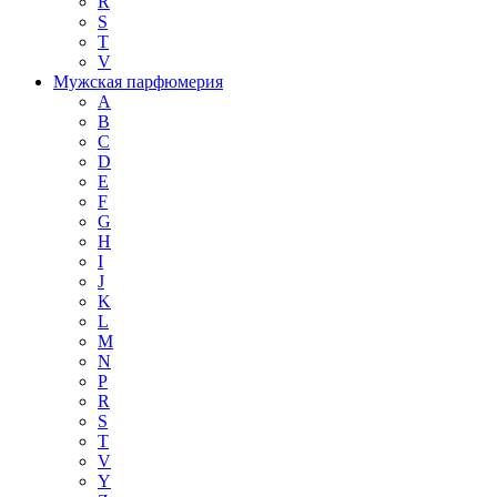
R
S
T
V
Мужская парфюмерия
A
B
C
D
E
F
G
H
I
J
K
L
M
N
P
R
S
T
V
Y