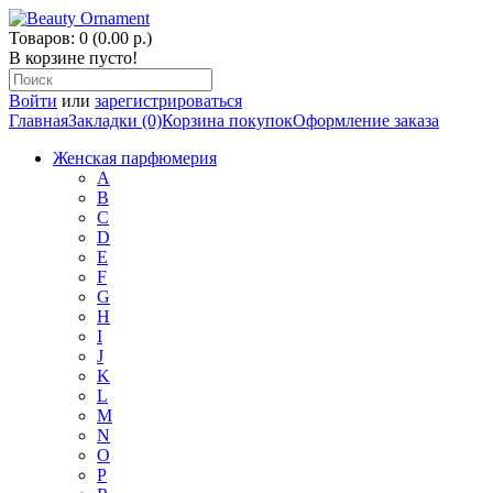
Товаров: 0 (0.00 р.)
В корзине пусто!
Войти
или
зарегистрироваться
Главная
Закладки (0)
Корзина покупок
Оформление заказа
Женская парфюмерия
A
B
C
D
E
F
G
H
I
J
K
L
M
N
O
P