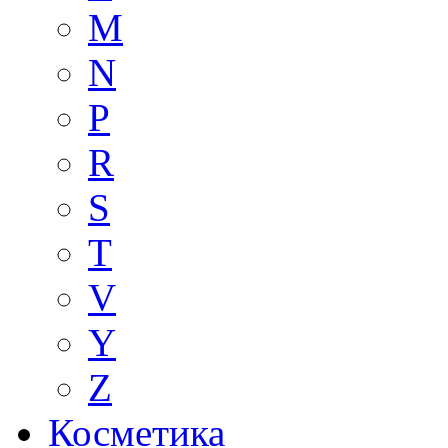
M
N
P
R
S
T
V
Y
Z
Косметика