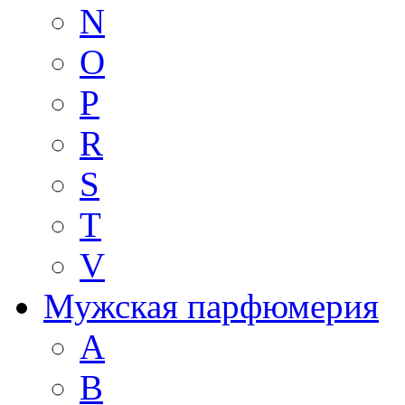
N
O
P
R
S
T
V
Мужская парфюмерия
A
B