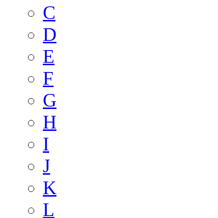
C
D
E
F
G
H
I
J
K
L