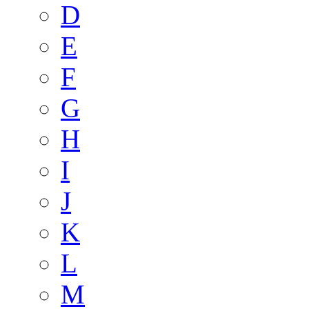
D
E
F
G
H
I
J
K
L
M